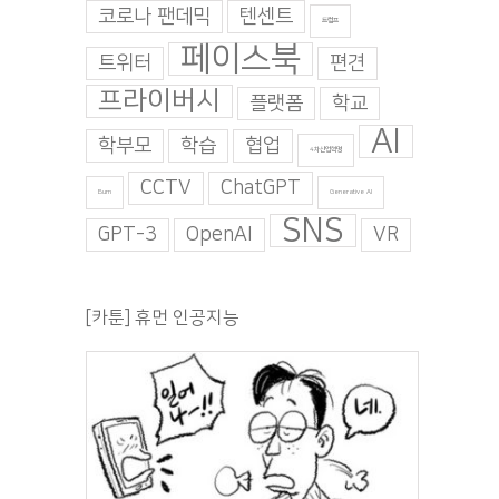
코로나 팬데믹
텐센트
트럼프
페이스북
트위터
편견
프라이버시
플랫폼
학교
AI
학부모
학습
협업
4차산업혁명
CCTV
ChatGPT
Burn
Generative AI
SNS
GPT-3
OpenAI
VR
[카툰] 휴먼 인공지능