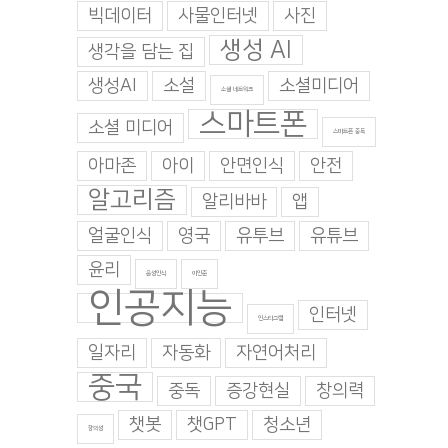
빅데이터
사물인터넷
사진
생성 AI
생각을 담는 집
생성AI
소설
소셜미디어
소셜 네트워크
스마트폰
소셜 미디어
스마트폰 중독
아마존
아이
안면인식
안전
알고리즘
알리바바
앱
얼굴인식
영국
유투브
유튜브
윤리
음성인식
이인준
인공지능
인터넷
인스타그램
일자리
자동화
자연어처리
중국
중독
증강현실
창의력
챗봇
챗GPT
청소년
창의성