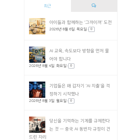
최근
댓
아이들과 함께하는 ‘그까이꺼’ 도전
2026년 8월 6일. 목요일
글
0
AI 교육, 속도보다 방향을 먼저 물
어야 합니다
2026년 8월 4일. 화요일
0
기업들은 왜 갑자기 ‘AI 지출’을 걱
정하기 시작했나
2026년 8월 3일. 월요일
0
당신을 기억하는 기계를 규제한다
는 것 — 중국 AI 동반자 규정이 건
드린 자리