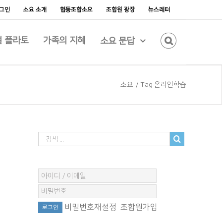
그인
소요 소개
협동조합소요
조합원 광장
뉴스레터
 플라토
가족의 지혜
소요 문답
소요
/
Tag:
온라인학습
비밀번호재설정
조합원가입