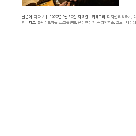
글쓴이:
이 재포
|
2020년 6월 30일. 화요일
|
카테고리:
디지털 리터러시
,
천
|
태그:
블렌디드학습
,
스코틀랜드
,
온라인 개학
,
온라인학습
,
코로나바이러