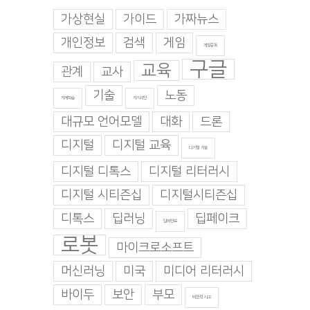
가상현실
가이드
가짜뉴스
개인정보
검색
게임
게임중독
구글
교육
관계
교사
기술
노동
기계학습
기지과인
대규모 언어모델
대화
드론
디지털
디지털 교육
디지털 기술
디지털 디톡스
디지털 리터러시
디지털 시티즌십
디지털시티즌십
디톡스
딥러닝
딥페이크
딥마인드
로봇
마이크로소프트
머신러닝
미국
미디어 리터러시
바이두
보안
부모
비판적 사고