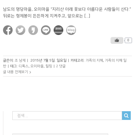
남도의 명당마을, 오미마을 “지리산 아래 꽃보다 아름다운 사람들이 산다.”
뒤로는 형제봉이 든든하게 지켜주고, 앞으로는 [...]
0
글쓴이:
조 남제
|
2015년 7월 5일. 일요일
|
카테고리:
가족의 지혜
,
가족의 지혜 일
반
|
태그:
디톡스
,
오미마을
,
힐링
|
2 댓글
글 내용 전체보기