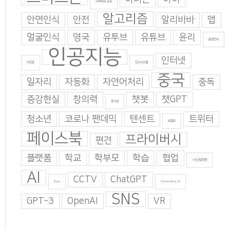
스마트폰 중독
알고리즘
안면인식
안전
알리바바
앱
얼굴인식
영국
유투브
유튜브
윤리
음성인식
인공지능
인터넷
이인준
인스타그램
중국
일자리
자동화
자연어처리
중독
증강현실
창의력
챗봇
챗GPT
창의성
청소년
코로나 팬데믹
텐센트
트위터
트럼프
페이스북
프라이버시
편견
플랫폼
학교
학부모
학습
협업
4차산업혁명
AI
CCTV
ChatGPT
Burn
Generative AI
SNS
GPT-3
OpenAI
VR