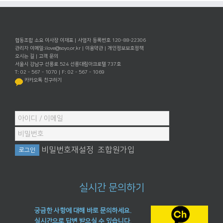
협동조합 소요 이사장 이재포 | 사업자 등록번호 120-88-22306
관리자 이메일:
ilove@soyo.or.kr
|
이용약관
|
개인정보보호정책
오시는 길
|
고객 문의
서울시 강남구 선릉로 524 선릉대림아크로텔 737호
T: 02 - 567 - 1070 | F: 02 - 567 - 1069
카카오톡 친구하기
비밀번호재설정
조합원가입
실시간 문의하기
궁금한 사항에 대해 바로 문의하세요.
실시간으로 답변 받으실 수 있습니다.