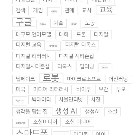
교육
검색
게임
관계
교사
게임중독
구글
기술
노동
기계학습
기지과인
대규모 언어모델
대화
드론
디지털
디지털 교육
디지털 디톡스
디지털 기술
디지털 리터러시
디지털 시티즌십
디지털시티즌십
디톡스
딥러닝
딥마인드
로봇
딥페이크
마이크로소프트
머신러닝
미국
미디어 리터러시
바이두
보안
부모
빅데이터
사물인터넷
사진
비판적 사고
생성 AI
생각을 담는 집
생성AI
소설
소셜미디어
소셜 미디어
소셜 네트워크
스마트폰
아마존
아이