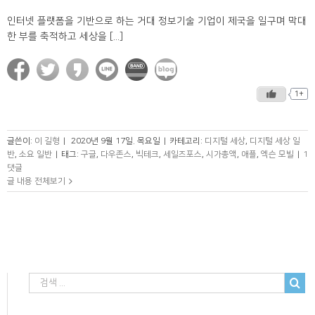
인터넷 플랫폼을 기반으로 하는 거대 정보기술 기업이 제국을 일구며 막대
한 부를 축적하고 세상을 [...]
1+
글쓴이:
이 길형
|
2020년 9월 17일. 목요일
|
카테고리:
디지털 세상
,
디지털 세상 일
반
,
소요 일반
|
태그:
구글
,
다우존스
,
빅테크
,
세일즈포스
,
시가총액
,
애플
,
엑슨 모빌
|
1
댓글
글 내용 전체보기