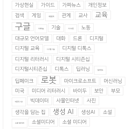
가상현실
가이드
가짜뉴스
개인정보
교육
검색
게임
관계
교사
게임중독
구글
기술
노동
기계학습
기지과인
대규모 언어모델
대화
드론
디지털
디지털 교육
디지털 디톡스
디지털 기술
디지털 리터러시
디지털 시티즌십
디지털시티즌십
디톡스
딥러닝
딥마인드
로봇
딥페이크
마이크로소프트
머신러닝
미국
미디어 리터러시
바이두
보안
부모
빅데이터
사물인터넷
사진
비판적 사고
생성 AI
생각을 담는 집
생성AI
소설
소셜미디어
소셜 미디어
소셜 네트워크