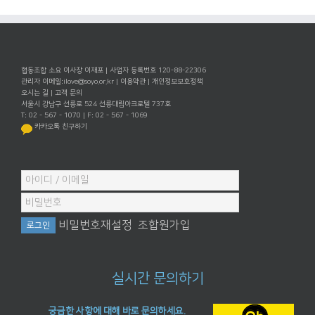
협동조합 소요 이사장 이재포 | 사업자 등록번호 120-88-22306
관리자 이메일:
ilove@soyo.or.kr
|
이용약관
|
개인정보보호정책
오시는 길
|
고객 문의
서울시 강남구 선릉로 524 선릉대림아크로텔 737호
T: 02 - 567 - 1070 | F: 02 - 567 - 1069
카카오톡 친구하기
비밀번호재설정
조합원가입
실시간 문의하기
궁금한 사항에 대해 바로 문의하세요.