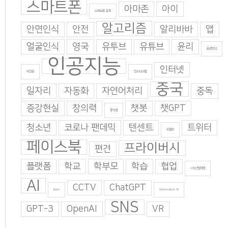
스마트폰
아마존
아이
스마트폰 중독
알고리즘
안면인식
안전
알리바바
앱
얼굴인식
영국
유투브
유튜브
윤리
음성인식
인공지능
인터넷
이인준
인스타그램
중국
일자리
자동화
자연어처리
중독
증강현실
창의력
챗봇
챗GPT
창의성
청소년
코로나 팬데믹
텐센트
트위터
트럼프
페이스북
프라이버시
편견
플랫폼
학교
학부모
학습
협업
4차산업혁명
AI
CCTV
ChatGPT
Burn
Generative AI
SNS
GPT-3
OpenAI
VR