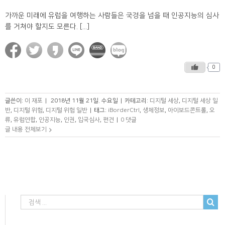
가까운 미래에 유럽을 여행하는 사람들은 국경을 넘을 때 인공지능의 심사
를 거쳐야 할지도 모른다. [...]
0
글쓴이:
이 재포
|
2018년 11월 21일. 수요일
|
카테고리:
디지털 세상
,
디지털 세상 일
반
,
디지털 위험
,
디지털 위험 일반
|
태그:
iBorderCtrl
,
생체정보
,
아이보드콘트롤
,
오
류
,
유럽연합
,
인공지능
,
인권
,
입국심사
,
편견
|
0 댓글
글 내용 전체보기