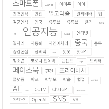
스마트폰
아마존
아이
스마트폰 중독
알고리즘
안면인식
안전
알리바바
앱
얼굴인식
영국
유투브
유튜브
윤리
음성인식
인공지능
인터넷
이인준
인스타그램
중국
일자리
자동화
자연어처리
중독
증강현실
창의력
챗봇
챗GPT
창의성
청소년
코로나 팬데믹
텐센트
트위터
트럼프
페이스북
프라이버시
편견
플랫폼
학교
학부모
학습
협업
4차산업혁명
AI
CCTV
ChatGPT
Burn
Generative AI
SNS
GPT-3
OpenAI
VR