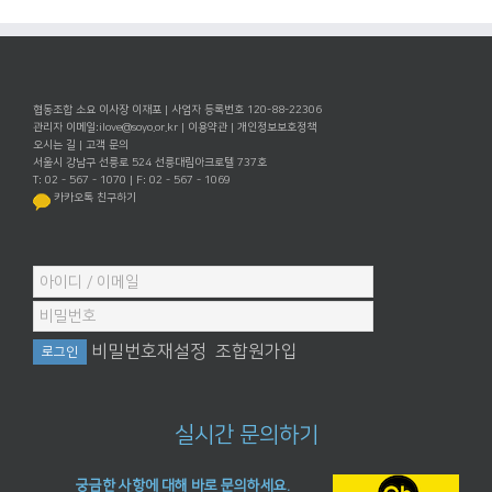
협동조합 소요 이사장 이재포 | 사업자 등록번호 120-88-22306
관리자 이메일:
ilove@soyo.or.kr
|
이용약관
|
개인정보보호정책
오시는 길
|
고객 문의
서울시 강남구 선릉로 524 선릉대림아크로텔 737호
T: 02 - 567 - 1070 | F: 02 - 567 - 1069
카카오톡 친구하기
비밀번호재설정
조합원가입
실시간 문의하기
궁금한 사항에 대해 바로 문의하세요.