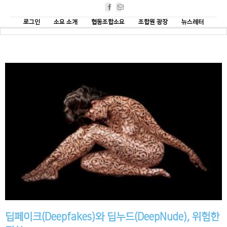
Facebook
Email
로그인
소요 소개
협동조합소요
조합원 광장
뉴스레터
딥페이크(Deepfakes)와 딥누드(DeepNude), 위험한