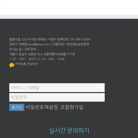
협동조합 소요 이사장 이재포 | 사업자 등록번호 120-88-22306
관리자 이메일:
ilove@soyo.or.kr
|
이용약관
|
개인정보보호정책
오시는 길
|
고객 문의
서울시 강남구 선릉로 524 선릉대림아크로텔 737호
T: 02 - 567 - 1070 | F: 02 - 567 - 1069
카카오톡 친구하기
비밀번호재설정
조합원가입
실시간 문의하기