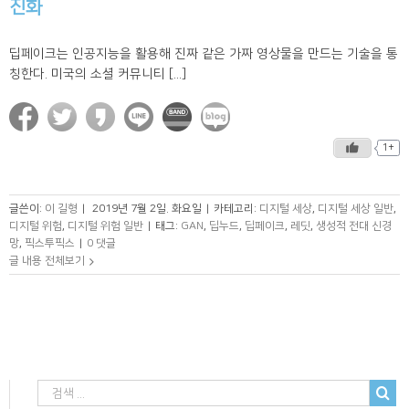
진화
딥페이크는 인공지능을 활용해 진짜 같은 가짜 영상물을 만드는 기술을 통
칭한다. 미국의 소셜 커뮤니티 [...]
1+
글쓴이:
이 길형
|
2019년 7월 2일. 화요일
|
카테고리:
디지털 세상
,
디지털 세상 일반
,
디지털 위험
,
디지털 위험 일반
|
태그:
GAN
,
딥누드
,
딥페이크
,
레딧
,
생성적 전대 신경
망
,
픽스투픽스
|
0 댓글
글 내용 전체보기