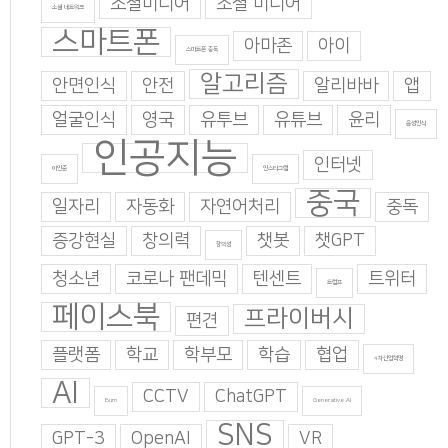
소셜미디어
소셜 미디어
소셜 네트워크
스마트폰
아마존
아이
스마트폰 중독
알고리즘
안면인식
안전
알리바바
앱
얼굴인식
영국
유투브
유튜브
윤리
음성인식
인공지능
인터넷
이인준
인스타그램
중국
일자리
자동화
자연어처리
중독
증강현실
창의력
챗봇
챗GPT
창의성
청소년
코로나 팬데믹
텐센트
트위터
트럼프
페이스북
프라이버시
편견
플랫폼
학교
학부모
학습
협업
4차산업혁명
AI
CCTV
ChatGPT
Burn
Generative AI
SNS
GPT-3
OpenAI
VR