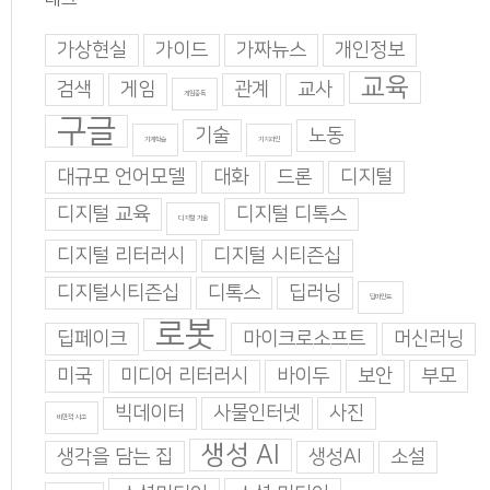
가상현실
가이드
가짜뉴스
개인정보
교육
검색
게임
관계
교사
게임중독
구글
기술
노동
기계학습
기지과인
대규모 언어모델
대화
드론
디지털
디지털 교육
디지털 디톡스
디지털 기술
디지털 리터러시
디지털 시티즌십
디지털시티즌십
디톡스
딥러닝
딥마인드
로봇
딥페이크
마이크로소프트
머신러닝
미국
미디어 리터러시
바이두
보안
부모
빅데이터
사물인터넷
사진
비판적 사고
생성 AI
생각을 담는 집
생성AI
소설