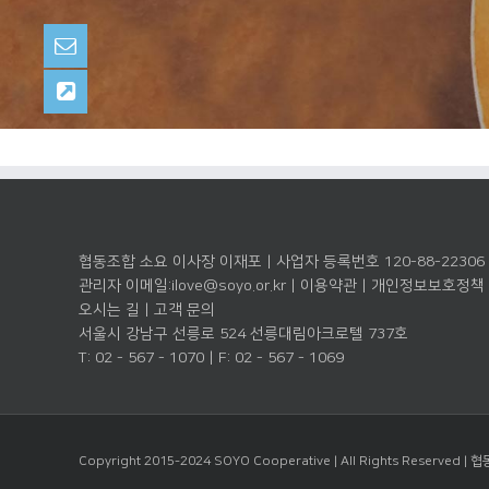
협동조합 소요 이사장 이재포 | 사업자 등록번호 120-88-22306
관리자 이메일:
ilove@soyo.or.kr
|
이용약관
|
개인정보보호정책
오시는 길
|
고객 문의
서울시 강남구 선릉로 524 선릉대림아크로텔 737호
T: 02 - 567 - 1070 | F: 02 - 567 - 1069
Copyright 2015-2024 SOYO Cooperative | All Rights Reserved |
협