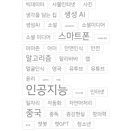
빅데이터
사물인터넷
사진
생성 AI
생각을 담는 집
생성AI
소설
소셜미디어
소셜 네트워크
스마트폰
소셜 미디어
스마트폰 중독
아마존
아이
안면인식
안전
알고리즘
알리바바
앱
얼굴인식
영국
유투브
유튜브
윤리
음성인식
이인준
인공지능
인터넷
인스타그램
일자리
자동화
자연어처리
중국
중독
증강현실
창의력
챗봇
챗GPT
청소년
창의성