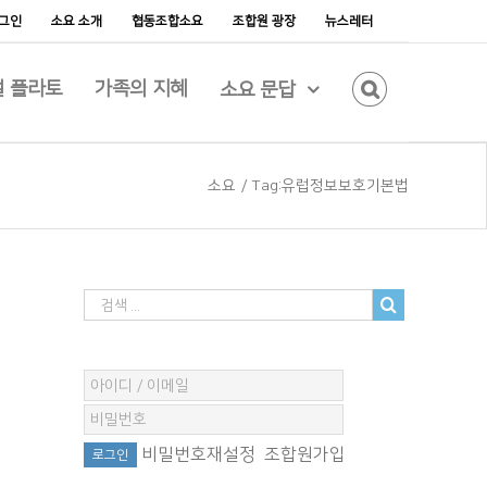
그인
소요 소개
협동조합소요
조합원 광장
뉴스레터
 플라토
가족의 지혜
소요 문답
소요
/
Tag:
유럽정보보호기본법
비밀번호재설정
조합원가입