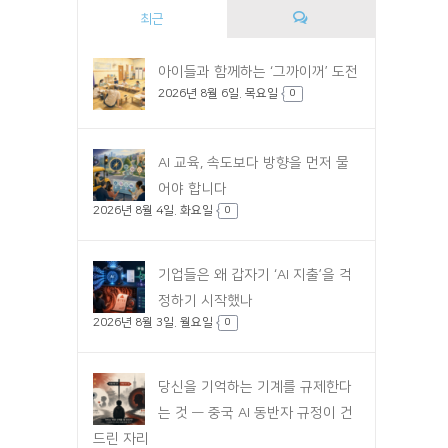
최근
댓
아이들과 함께하는 ‘그까이꺼’ 도전
2026년 8월 6일. 목요일
글
0
AI 교육, 속도보다 방향을 먼저 물
어야 합니다
2026년 8월 4일. 화요일
0
기업들은 왜 갑자기 ‘AI 지출’을 걱
정하기 시작했나
2026년 8월 3일. 월요일
0
당신을 기억하는 기계를 규제한다
는 것 — 중국 AI 동반자 규정이 건
드린 자리