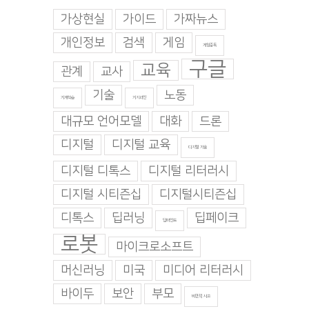
가상현실
가이드
가짜뉴스
개인정보
검색
게임
게임중독
구글
교육
관계
교사
기술
노동
기계학습
기지과인
대규모 언어모델
대화
드론
디지털
디지털 교육
디지털 기술
디지털 디톡스
디지털 리터러시
디지털 시티즌십
디지털시티즌십
디톡스
딥러닝
딥페이크
딥마인드
로봇
마이크로소프트
머신러닝
미국
미디어 리터러시
바이두
보안
부모
비판적 사고