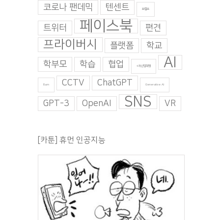
코로나 팬데믹
텐센트
트럼프
페이스북
트위터
편견
프라이버시
플랫폼
학교
AI
학부모
학습
협업
4차산업혁명
CCTV
ChatGPT
Burn
Generative AI
SNS
GPT-3
OpenAI
VR
[카툰] 휴먼 인공지능