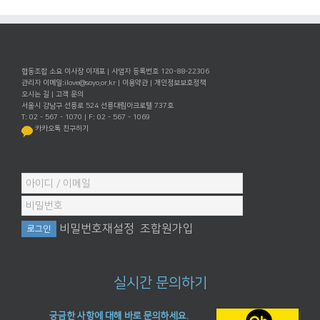
협동조합 소요 이사장 이재포 | 사업자 등록번호 120-88-22306
관리자 이메일:
ilove@soyo.or.kr
|
이용약관
|
개인정보보호정책
오시는 길
|
고객 문의
서울시 강남구 선릉로 524 선릉대림아크로텔 737호
T: 02 - 567 - 1070 | F: 02 - 567 - 1069
카카오톡 친구하기
비밀번호재설정
조합원가입
실시간 문의하기
궁금한 사항에 대해 바로 문의하세요.