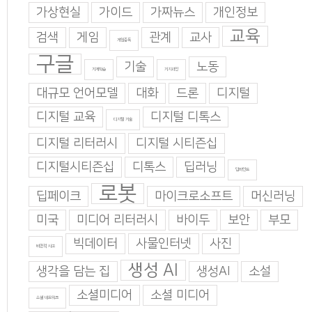
가상현실
가이드
가짜뉴스
개인정보
교육
검색
게임
관계
교사
게임중독
구글
기술
노동
기계학습
기지과인
대규모 언어모델
대화
드론
디지털
디지털 교육
디지털 디톡스
디지털 기술
디지털 리터러시
디지털 시티즌십
디지털시티즌십
디톡스
딥러닝
딥마인드
로봇
딥페이크
마이크로소프트
머신러닝
미국
미디어 리터러시
바이두
보안
부모
빅데이터
사물인터넷
사진
비판적 사고
생성 AI
생각을 담는 집
생성AI
소설
소셜미디어
소셜 미디어
소셜 네트워크