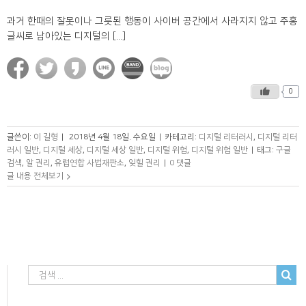
과거 한때의 잘못이나 그릇된 행동이 사이버 공간에서 사라지지 않고 주홍
글씨로 남아있는 디지털의 [...]
0
글쓴이:
이 길형
|
2018년 4월 18일. 수요일
|
카테고리:
디지털 리터러시
,
디지털 리터
러시 일반
,
디지털 세상
,
디지털 세상 일반
,
디지털 위험
,
디지털 위험 일반
|
태그:
구글
검색
,
알 권리
,
유럽연합 사법재판소
,
잊힐 권리
|
0 댓글
글 내용 전체보기