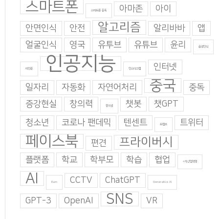
스마트폰
아마존
아이
스마트폰 중독
알고리즘
안면인식
안전
알리바바
앱
얼굴인식
영국
유투브
유튜브
윤리
음성인식
인공지능
인터넷
이인준
인스타그램
중국
일자리
자동화
자연어처리
중독
증강현실
창의력
챗봇
챗GPT
창의성
청소년
코로나 팬데믹
텐센트
트위터
트럼프
페이스북
프라이버시
편견
플랫폼
학교
학부모
학습
협업
4차산업혁명
AI
CCTV
ChatGPT
Burn
Generative AI
SNS
GPT-3
OpenAI
VR