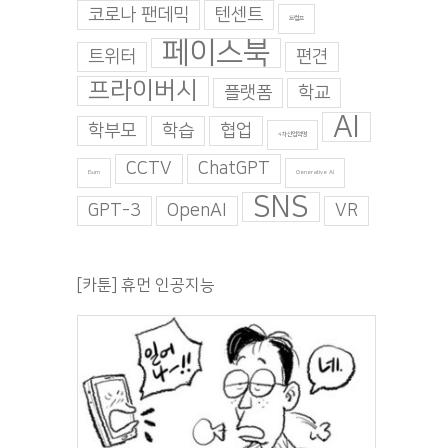
코로나 팬데믹
텐센트
트럼프
페이스북
트위터
편견
프라이버시
플랫폼
학교
AI
학부모
학습
협업
4차산업혁명
CCTV
ChatGPT
Burn
Generative AI
SNS
GPT-3
OpenAI
VR
[카툰] 휴먼 인공지능