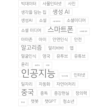
빅데이터
사물인터넷
사진
생성 AI
생각을 담는 집
생성AI
소설
소셜미디어
소셜 네트워크
스마트폰
소셜 미디어
스마트폰 중독
아마존
아이
안면인식
안전
알고리즘
알리바바
앱
얼굴인식
영국
유투브
유튜브
윤리
음성인식
이인준
인공지능
인터넷
인스타그램
일자리
자동화
자연어처리
중국
중독
증강현실
창의력
챗봇
챗GPT
청소년
창의성