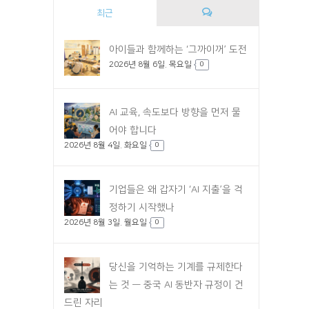
최근
댓
아이들과 함께하는 ‘그까이꺼’ 도전
2026년 8월 6일. 목요일
글
0
AI 교육, 속도보다 방향을 먼저 물
어야 합니다
2026년 8월 4일. 화요일
0
기업들은 왜 갑자기 ‘AI 지출’을 걱
정하기 시작했나
2026년 8월 3일. 월요일
0
당신을 기억하는 기계를 규제한다
는 것 — 중국 AI 동반자 규정이 건
드린 자리