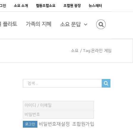
그인
소요 소개
협동조합소요
조합원 광장
뉴스레터
 플라토
가족의 지혜
소요 문답
소요
/
Tag:
온라인 게임
비밀번호재설정
조합원가입