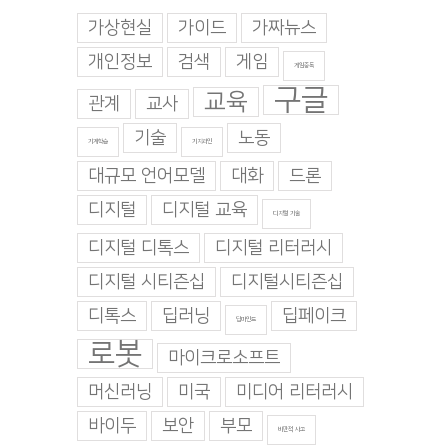
가상현실
가이드
가짜뉴스
개인정보
검색
게임
게임중독
구글
교육
관계
교사
기술
노동
기계학습
기지과인
대규모 언어모델
대화
드론
디지털
디지털 교육
디지털 기술
디지털 디톡스
디지털 리터러시
디지털 시티즌십
디지털시티즌십
디톡스
딥러닝
딥페이크
딥마인드
로봇
마이크로소프트
머신러닝
미국
미디어 리터러시
바이두
보안
부모
비판적 사고