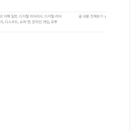
의 지혜 일반
,
디지털 리터러시
,
디지털 리터
글 내용 전체보기
나치
,
디스코드
,
슈퍼 챗
,
온라인 게임
,
유투