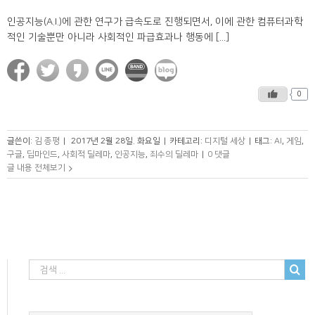
인공지능(A.I.)에 관한 연구가 급속도로 진행되면서, 이에 관한 컴퓨터과학
적인 기술뿐만 아니라 사회적인 파급효과나 행동에 [...]
0
글쓴이:
김 종평
|
2017년 2월 28일. 화요일
|
카테고리:
디지털 세상
|
태그:
AI
,
게임
,
구글
,
딥마인드
,
사회적 딜레마
,
인공지능
,
죄수의 딜레마
|
0 댓글
글 내용 전체보기