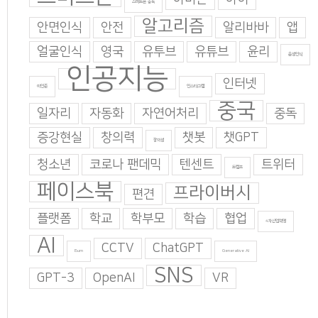
스마트폰 중독
알고리즘
안면인식
안전
알리바바
앱
얼굴인식
영국
유투브
유튜브
윤리
음성인식
인공지능
인터넷
이인준
인스타그램
중국
일자리
자동화
자연어처리
중독
증강현실
창의력
챗봇
챗GPT
창의성
청소년
코로나 팬데믹
텐센트
트위터
트럼프
페이스북
프라이버시
편견
플랫폼
학교
학부모
학습
협업
4차산업혁명
AI
CCTV
ChatGPT
Burn
Generative AI
SNS
GPT-3
OpenAI
VR