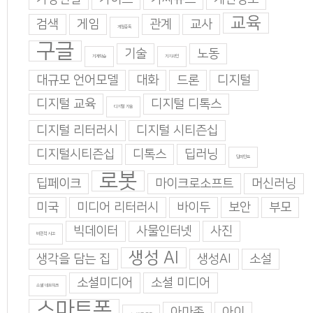
교육
검색
게임
관계
교사
게임중독
구글
기술
노동
기계학습
기지과인
대규모 언어모델
대화
드론
디지털
디지털 교육
디지털 디톡스
디지털 기술
디지털 리터러시
디지털 시티즌십
디지털시티즌십
디톡스
딥러닝
딥마인드
로봇
딥페이크
마이크로소프트
머신러닝
미국
미디어 리터러시
바이두
보안
부모
빅데이터
사물인터넷
사진
비판적 사고
생성 AI
생각을 담는 집
생성AI
소설
소셜미디어
소셜 미디어
소셜 네트워크
스마트폰
아마존
아이