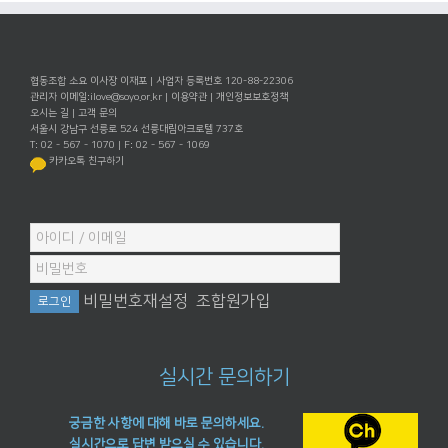
협동조합 소요 이사장 이재포 | 사업자 등록번호 120-88-22306
관리자 이메일:
ilove@soyo.or.kr
|
이용약관
|
개인정보보호정책
오시는 길
|
고객 문의
서울시 강남구 선릉로 524 선릉대림아크로텔 737호
T: 02 - 567 - 1070 | F: 02 - 567 - 1069
카카오톡 친구하기
비밀번호재설정
조합원가입
실시간 문의하기
궁금한 사항에 대해 바로 문의하세요.
실시간으로 답변 받으실 수 있습니다.