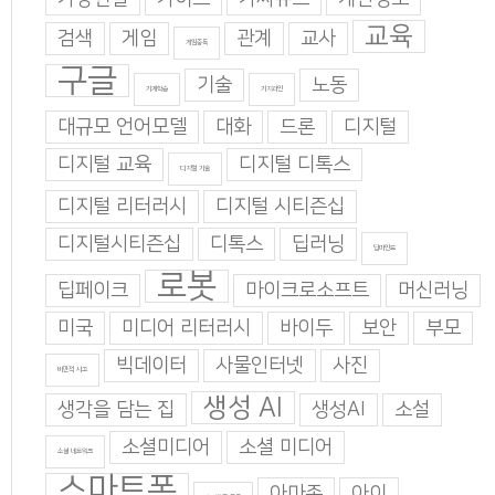
교육
검색
게임
관계
교사
게임중독
구글
기술
노동
기계학습
기지과인
대규모 언어모델
대화
드론
디지털
디지털 교육
디지털 디톡스
디지털 기술
디지털 리터러시
디지털 시티즌십
디지털시티즌십
디톡스
딥러닝
딥마인드
로봇
딥페이크
마이크로소프트
머신러닝
미국
미디어 리터러시
바이두
보안
부모
빅데이터
사물인터넷
사진
비판적 사고
생성 AI
생각을 담는 집
생성AI
소설
소셜미디어
소셜 미디어
소셜 네트워크
스마트폰
아마존
아이