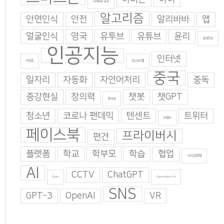
스마트폰 중독
알고리즘
안면인식
안전
알리바바
앱
얼굴인식
영국
유투브
유튜브
윤리
음성인식
인공지능
인터넷
이인준
인스타그램
중국
일자리
자동화
자연어처리
중독
증강현실
창의력
챗봇
챗GPT
창의성
청소년
코로나 팬데믹
텐센트
트위터
트럼프
페이스북
프라이버시
편견
플랫폼
학교
학부모
학습
협업
4차산업혁명
AI
CCTV
ChatGPT
Burn
Generative AI
SNS
GPT-3
OpenAI
VR