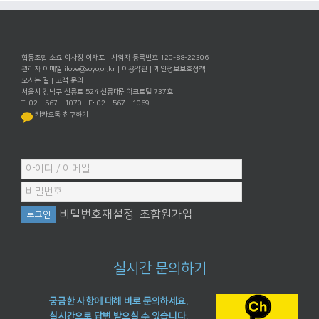
협동조합 소요 이사장 이재포 | 사업자 등록번호 120-88-22306
관리자 이메일:
ilove@soyo.or.kr
|
이용약관
|
개인정보보호정책
오시는 길
|
고객 문의
서울시 강남구 선릉로 524 선릉대림아크로텔 737호
T: 02 - 567 - 1070 | F: 02 - 567 - 1069
카카오톡 친구하기
비밀번호재설정
조합원가입
실시간 문의하기
궁금한 사항에 대해 바로 문의하세요.
실시간으로 답변 받으실 수 있습니다.