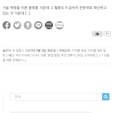
기술 혁명을 이룬 발명품 가운데 그 활용도가 급속히 전방위로 확산하고
있는 것 가운데 [...]
3+
글쓴이:
이 길형
|
2020년 6월 9일. 화요일
|
카테고리:
디지털 세상
,
디지털 세상 일
반
|
태그:
MQ-9 리퍼
,
UCAV
,
드론
,
로열 윙맨
,
무인 전투기
,
보잉
,
스카이보그
|
1 댓글
글 내용 전체보기