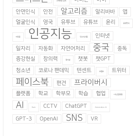
스마트폰 중독
알고리즘
안면인식
안전
알리바바
앱
얼굴인식
영국
유투브
유튜브
윤리
음성인식
인공지능
인터넷
이인준
인스타그램
중국
일자리
자동화
자연어처리
중독
증강현실
창의력
챗봇
챗GPT
창의성
청소년
코로나 팬데믹
텐센트
트위터
트럼프
페이스북
프라이버시
편견
플랫폼
학교
학부모
학습
협업
4차산업혁명
AI
CCTV
ChatGPT
Burn
Generative AI
SNS
GPT-3
OpenAI
VR