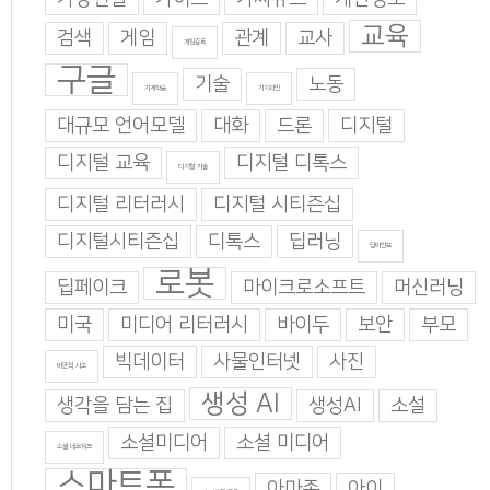
교육
검색
게임
관계
교사
게임중독
구글
기술
노동
기계학습
기지과인
대규모 언어모델
대화
드론
디지털
디지털 교육
디지털 디톡스
디지털 기술
디지털 리터러시
디지털 시티즌십
디지털시티즌십
디톡스
딥러닝
딥마인드
로봇
딥페이크
마이크로소프트
머신러닝
미국
미디어 리터러시
바이두
보안
부모
빅데이터
사물인터넷
사진
비판적 사고
생성 AI
생각을 담는 집
생성AI
소설
소셜미디어
소셜 미디어
소셜 네트워크
스마트폰
아마존
아이