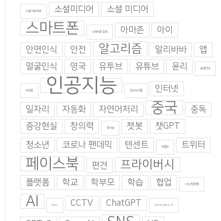
소셜미디어
소셜 미디어
소셜 네트워크
스마트폰
아마존
아이
스마트폰 중독
알고리즘
안면인식
안전
알리바바
앱
얼굴인식
영국
유투브
유튜브
윤리
음성인식
인공지능
인터넷
이인준
인스타그램
중국
일자리
자동화
자연어처리
중독
증강현실
창의력
챗봇
챗GPT
창의성
청소년
코로나 팬데믹
텐센트
트위터
트럼프
페이스북
프라이버시
편견
플랫폼
학교
학부모
학습
협업
4차산업혁명
AI
CCTV
ChatGPT
Burn
Generative AI