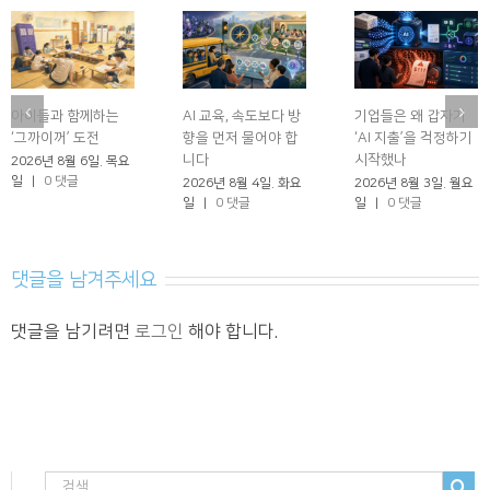
아이들과 함께하는
AI 교육, 속도보다 방
기업들은 왜 갑자기
‘그까이꺼’ 도전
향을 먼저 물어야 합
‘AI 지출’을 걱정하기
니다
시작했나
2026년 8월 6일. 목요
일
|
0 댓글
2026년 8월 4일. 화요
2026년 8월 3일. 월요
일
|
0 댓글
일
|
0 댓글
댓글을 남겨주세요
댓글을 남기려면
로그인
해야 합니다.