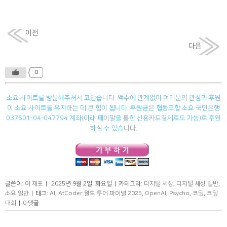
이전
다음
0
소요 사이트를 방문해주셔서 고맙습니다. 액수에 관계없이 여러분의 관심과 후원
이 소요 사이트를 유지하는 데 큰 힘이 됩니다. 후원금은 협동조합 소요 국민은행
037601-04-047794 계좌(아래 페이팔을 통한 신용카드결제로도 가능)로 후원
하실 수 있습니다.
글쓴이:
이 재포
|
2025년 9월 2일. 화요일
|
카테고리:
디지털 세상
,
디지털 세상 일반
,
소요 일반
|
태그:
AI
,
AtCoder 월드 투어 파이널 2025
,
OpenAI
,
Psycho
,
코딩
,
코딩
대회
|
0 댓글