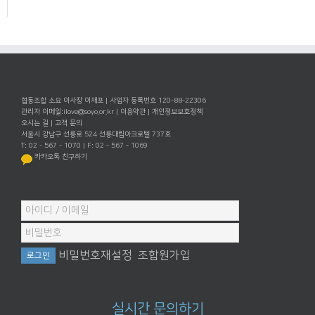
협동조합 소요 이사장 이재포 | 사업자 등록번호 120-88-22306
관리자 이메일:
ilove@soyo.or.kr
|
이용약관
|
개인정보보호정책
오시는 길
|
고객 문의
서울시 강남구 선릉로 524 선릉대림아크로텔 737호
T: 02 - 567 - 1070 | F: 02 - 567 - 1069
카카오톡 친구하기
비밀번호재설정
조합원가입
실시간 문의하기