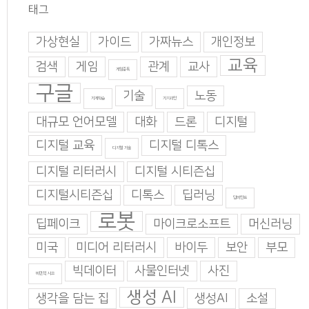
태그
가상현실
가이드
가짜뉴스
개인정보
교육
검색
게임
관계
교사
게임중독
구글
기술
노동
기계학습
기지과인
대규모 언어모델
대화
드론
디지털
디지털 교육
디지털 디톡스
디지털 기술
디지털 리터러시
디지털 시티즌십
디지털시티즌십
디톡스
딥러닝
딥마인드
로봇
딥페이크
마이크로소프트
머신러닝
미국
미디어 리터러시
바이두
보안
부모
빅데이터
사물인터넷
사진
비판적 사고
생성 AI
생각을 담는 집
생성AI
소설