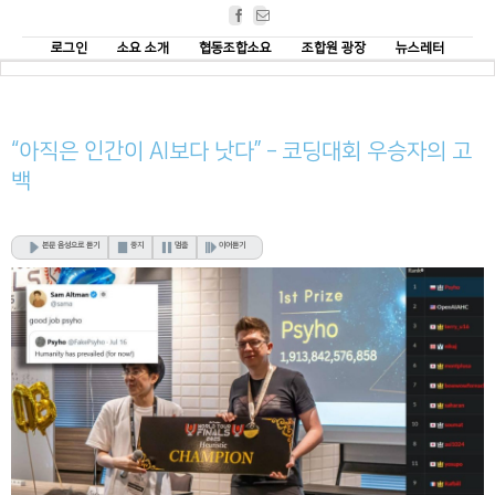
Facebook
Email
로그인
소요 소개
협동조합소요
조합원 광장
뉴스레터
“아직은 인간이 AI보다 낫다” – 코딩대회 우승자의 고
백
본문 음성으로 듣기
중지
멈춤
이어듣기