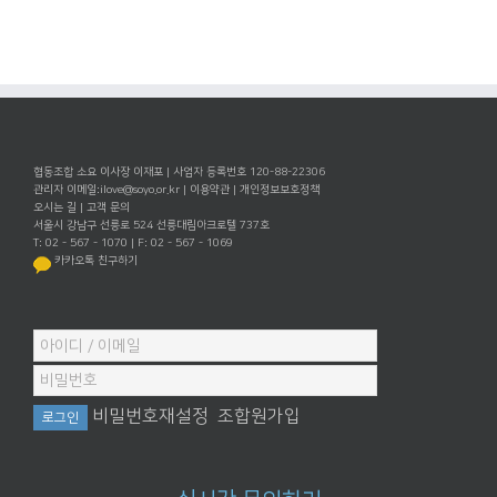
협동조합 소요 이사장 이재포 | 사업자 등록번호 120-88-22306
관리자 이메일:
ilove@soyo.or.kr
|
이용약관
|
개인정보보호정책
오시는 길
|
고객 문의
서울시 강남구 선릉로 524 선릉대림아크로텔 737호
T: 02 - 567 - 1070 | F: 02 - 567 - 1069
카카오톡 친구하기
비밀번호재설정
조합원가입